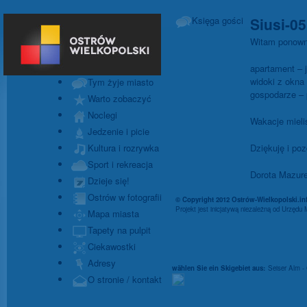
Siusi-05
Księga gości
Witam ponowni
apartament – j
widoki z okna
Tym żyje miasto
gospodarze – 
Warto zobaczyć
Noclegi
Wakacje mieli
Jedzenie i picie
Dziękuję i po
Kultura i rozrywka
Sport i rekreacja
Dorota Mazur
Dzieje się!
Ostrów w fotografii
© Copyright 2012 Ostrów-Wielkopolski.in
Projekt jest inicjatywą niezależną od Urzęd
Mapa miasta
Tapety na pulpit
Ciekawostki
Adresy
wählen Sie ein Skigebiet aus:
Seiser Alm -
O stronie / kontakt